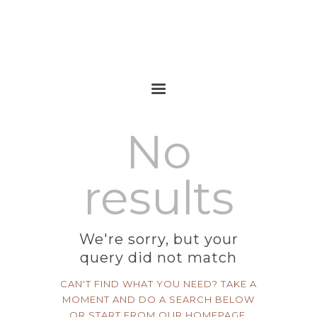
No
results
We're sorry, but your
Home
query did not match
Sobre mim
CAN'T FIND WHAT YOU NEED? TAKE A
MOMENT AND DO A SEARCH BELOW
Serviços
OR START FROM
OUR HOMEPAGE
.