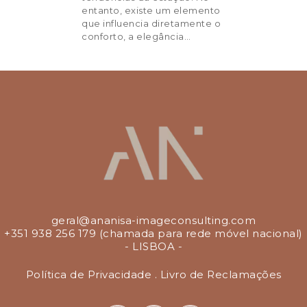
entanto, existe um elemento
que influencia diretamente o
Preços
conforto, a elegância…
Voucher
Testemunhos
Blog
Contactos
geral@ananisa-imageconsulting.com
+351 938 256 179 (chamada para rede móvel nacional)
- LISBOA -
Política de Privacidade
.
Livro de Reclamações