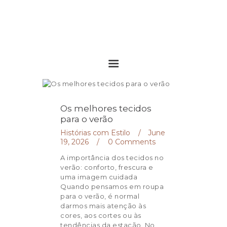
Os melhores tecidos
para o verão
Histórias com Estilo
June
19, 2026
0
Comments
A importância dos tecidos no
verão: conforto, frescura e
Home
uma imagem cuidada
Quando pensamos em roupa
para o verão, é normal
Sobre mim
darmos mais atenção às
cores, aos cortes ou às
Serviços
tendências da estação. No