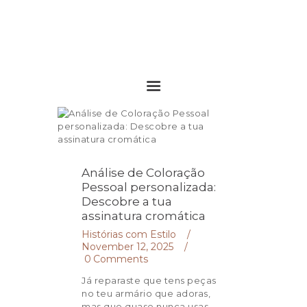
Análise de Coloração
Pessoal personalizada:
Descobre a tua
assinatura cromática
Histórias com Estilo
November 12, 2025
0
Comments
Home
Já reparaste que tens peças
no teu armário que adoras,
Sobre mim
mas que quase nunca usas