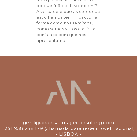
porque “não te favorecem”?
Serviços
A verdade é que as cores que
escolhemos têm impacto na
Preços
forma como nos sentimos,
como somos vistos e até na
confiança com que nos
Voucher
apresentamos.…
Testemunhos
Blog
Contactos
geral@ananisa-imageconsulting.com
+351 938 256 179 (chamada para rede móvel nacional)
- LISBOA -