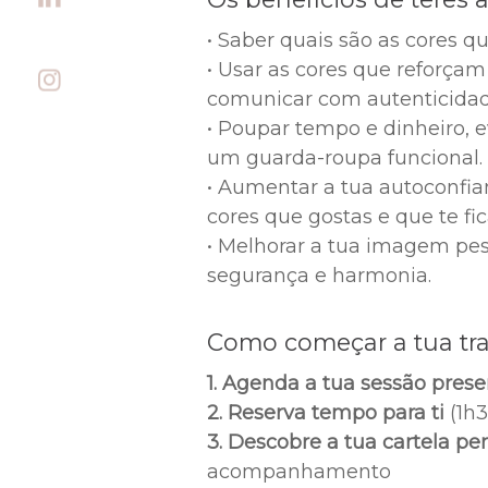
Voucher
• Saber quais são as cores q
• Usar as cores que reforçam
Testemun
comunicar com autenticidad
• Poupar tempo e dinheiro, 
um guarda-roupa funcional.
Blog
• Aumentar a tua autoconfian
cores que gostas e que te f
Contactos
• Melhorar a tua imagem pess
segurança e harmonia.
Como começar a tua tr
1. Agenda a tua sessão presen
2. Reserva tempo para ti
(1h3
3. Descobre a tua cartela pe
acompanhamento