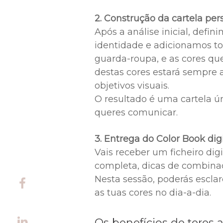
2. Construção da cartela per
Após a análise inicial, defi
identidade e adicionamos to
guarda-roupa, e as cores que
destas cores estará sempre a
objetivos visuais.
O resultado é uma cartela ú
Home
queres comunicar.
Sobre mi
3. Entrega do Color Book digi
Vais receber um ficheiro dig
completa, dicas de combinaç
Serviços
Nesta sessão, poderás escla
as tuas cores no dia-a-dia.
Preços
Os benefícios de teres 