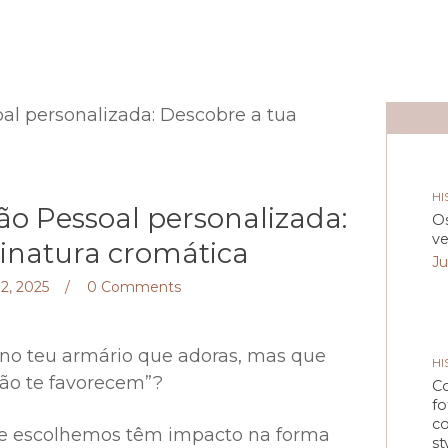
HI
ão Pessoal personalizada:
Os
ve
sinatura cromática
Ju
2, 2025
0
Comments
 no teu armário que adoras, mas que
HI
ão te favorecem”?
C
fo
co
ue escolhemos têm impacto na forma
st