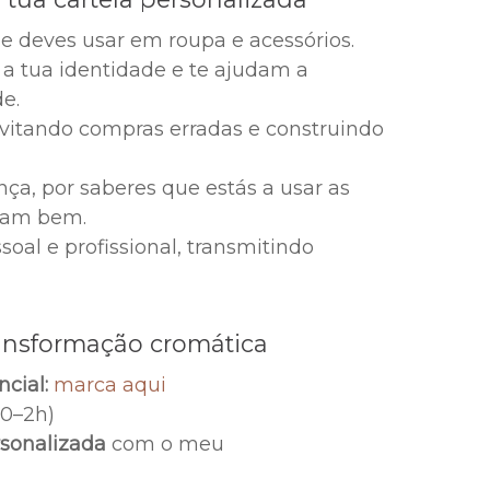
E
ue deves usar em roupa e acessórios.
 a tua identidade e te ajudam a
hos
e.
evitando compras erradas e construindo
ça, por saberes que estás a usar as
icam bem.
oal e profissional, transmitindo
ansformação cromática
cial:
marca aqui
0–2h)
rsonalizada
com o meu