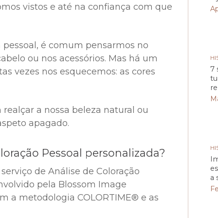
mos vistos e até na confiança com que
Ap
 pessoal, é comum pensarmos no
 cabelo ou nos acessórios. Mas há um
HI
7 
tas vezes nos esquecemos: as cores
tu
re
Ma
ealçar a nossa beleza natural ou
speto apagado.
HI
oloração Pessoal personalizada?
I
es
serviço de Análise de Coloração
a 
envolvido pela Blossom Image
Fe
com a metodologia COLORTIME® e as